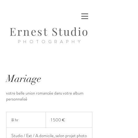
Ernest Studio
PHOTOGRAPHY
Mariage
votre belle union romancée dans votre album
personnalisé
1 500
euros
8 hr
8
1 500 €
h
r
Studio / Ext / A domicile, selon projet photo